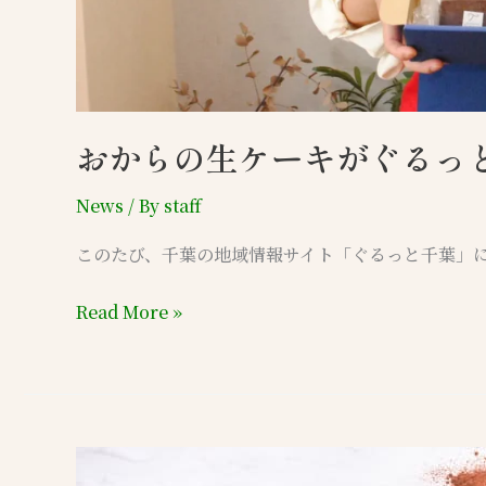
に
掲
載
さ
れ
おからの生ケーキがぐるっ
ま
し
News
/ By
staff
た
このたび、千葉の地域情報サイト「ぐるっと千葉」にて、「P
Read More »
東