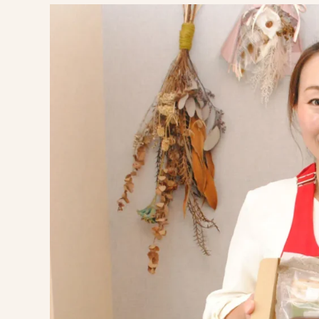
お
か
ら
の
生
ケ
ー
キ
が
ぐ
る
っ
と
千
葉