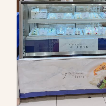
ト
ス
ペ
ー
ス」
に
出
展
い
た
し
ま
す