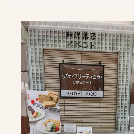
松
坂
屋
上
野
店
「和
洋
菓
子
イ
ベ
ン