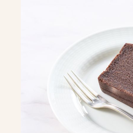
限
定
販
売
>2
周
年
記
念：
リ
ッ
チ
カ
カ
オ