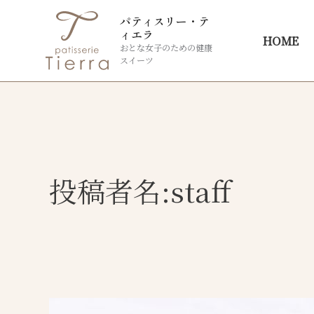
内
パティスリー・テ
容
ィエラ
HOME
おとな女子のための健康
を
スイーツ
ス
キ
ッ
プ
投稿者名:staff
<