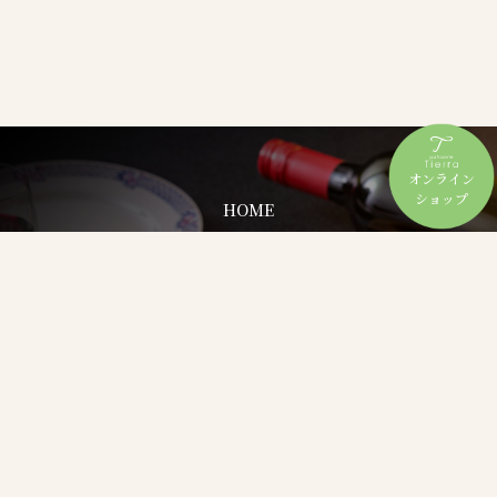
オンライン
ショップ
HOME
Story
About
Online Shop
News
Blogs
Contact