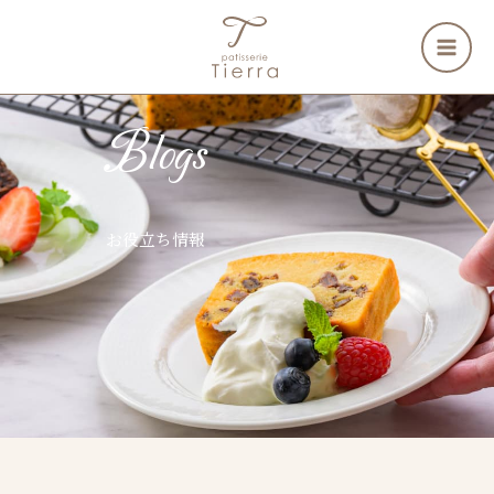
内
容
を
ス
キ
Blogs
ッ
プ
お役立ち情報