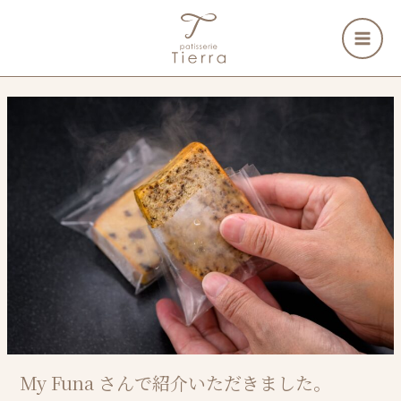
内
検
容
索
を
ス
キ
ッ
プ
My Funa さんで紹介いただきました。