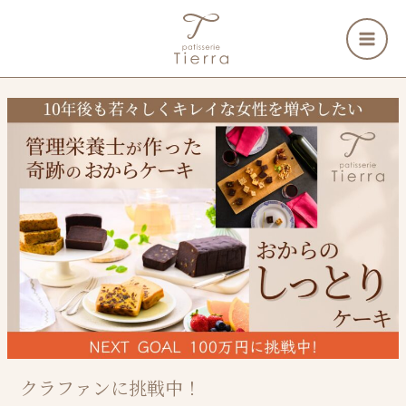
内
検
容
索
を
ス
キ
ッ
プ
クラファンに挑戦中！